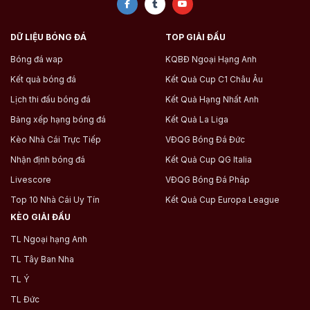
DỮ LIỆU BÓNG ĐÁ
TOP GIẢI ĐẤU
Bóng đá wap
KQBĐ Ngoại Hạng Anh
Kết quả bóng đá
Kết Quả Cup C1 Châu Âu
Lịch thi đấu bóng đá
Kết Quả Hạng Nhất Anh
Bảng xếp hạng bóng đá
Kết Quả La Liga
Kèo Nhà Cái Trực Tiếp
VĐQG Bóng Đá Đức
Nhận định bóng đá
Kết Quả Cup QG Italia
Livescore
VĐQG Bóng Đá Pháp
Top 10 Nhà Cái Uy Tín
Kết Quả Cup Europa League
KÈO GIẢI ĐẤU
TL Ngoại hạng Anh
TL Tây Ban Nha
TL Ý
TL Đức