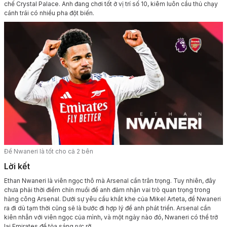
chế Crystal Palace. Anh đang chơi tốt ở vị trí số 10, kiêm luôn cầu thủ chạy
cánh trái có nhiều pha đột biến.
Để Nwaneri là tốt cho cả 2 bên
Lời kết
Ethan Nwaneri là viên ngọc thô mà Arsenal cần trân trọng. Tuy nhiên, đây
chưa phải thời điểm chín muồi để anh đảm nhận vai trò quan trọng trong
hàng công Arsenal. Dưới sự yêu cầu khắt khe của Mikel Arteta, để Nwaneri
ra đi dù tạm thời cũng sẽ là bước đi hợp lý để anh phát triển. Arsenal cần
kiên nhẫn với viên ngọc của mình, và một ngày nào đó, Nwaneri có thể trở
lại Emirates để tỏa sáng rực rỡ.