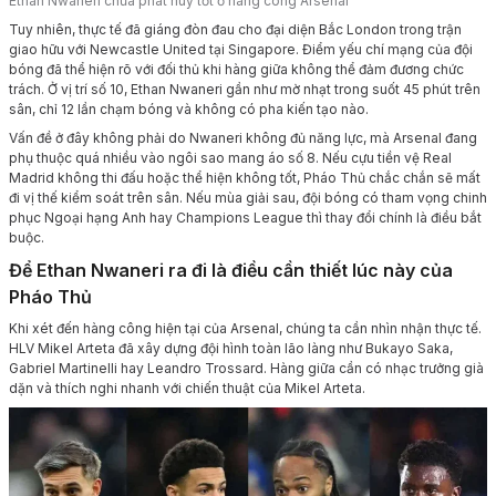
Ethan Nwaneri chưa phát huy tốt ở hàng công Arsenal
Tuy nhiên, thực tế đã giáng đòn đau cho đại diện Bắc London trong trận
giao hữu với Newcastle United tại Singapore. Điểm yếu chí mạng của đội
bóng đã thể hiện rõ với đối thủ khi hàng giữa không thể đảm đương chức
trách. Ở vị trí số 10, Ethan Nwaneri gần như mờ nhạt trong suốt 45 phút trên
sân, chỉ 12 lần chạm bóng và không có pha kiến tạo nào.
Vấn đề ở đây không phải do Nwaneri không đủ năng lực, mà Arsenal đang
phụ thuộc quá nhiều vào ngôi sao mang áo số 8. Nếu cựu tiền vệ Real
Madrid không thi đấu hoặc thể hiện không tốt, Pháo Thủ chắc chắn sẽ mất
đi vị thế kiểm soát trên sân. Nếu mùa giải sau, đội bóng có tham vọng chinh
phục Ngoại hạng Anh hay Champions League thì thay đổi chính là điều bắt
buộc.
Để Ethan Nwaneri ra đi là điều cần thiết lúc này của
Pháo Thủ
Khi xét đến hàng công hiện tại của Arsenal, chúng ta cần nhìn nhận thực tế.
HLV Mikel Arteta đã xây dựng đội hình toàn lão làng như Bukayo Saka,
Gabriel Martinelli hay Leandro Trossard. Hàng giữa cần có nhạc trưởng già
dặn và thích nghi nhanh với chiến thuật của Mikel Arteta.