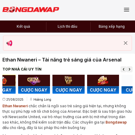
Kết quả
Lịch thi đấu
Bảng xếp hạng
Ethan Nwaneri – Tài năng trẻ sáng giá của Arsenal
TOP NHÀ CÁI UY TÍN
CƯỢC NGAY
CƯỢC NGAY
CƯỢC NGAY
CƯỢC NGA
21/08/2025
Hoàng Long
Ethan Nwaneri
chắc chắn là ngôi sao trẻ sáng giá hiện tại, nhưng không
thực sự phù hợp với lối chơi bóng của Arsenal. Đặc biệt là sau trận giao hữu
với Newcastle United, vai trò nhạc trưởng của anh bị mờ nhạt trong dàn
sao khác, không thể kiểm soát trận đấu. Các chuyên gia tại
Bongdawap
đều cho rằng, đây là lúc pháp thủ nên buông tay.