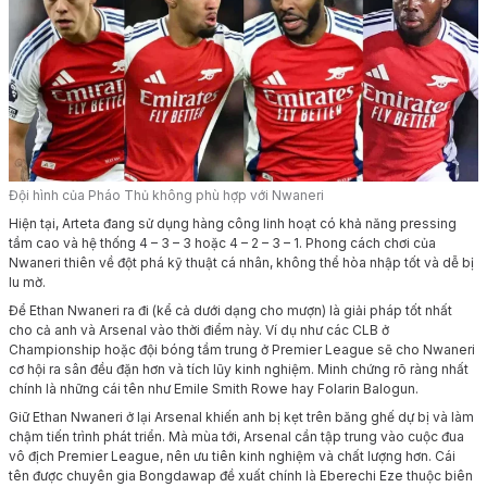
Đội hình của Pháo Thủ không phù hợp với Nwaneri
Hiện tại, Arteta đang sử dụng hàng công linh hoạt có khả năng pressing
tầm cao và hệ thống 4 – 3 – 3 hoặc 4 – 2 – 3 – 1. Phong cách chơi của
Nwaneri thiên về đột phá kỹ thuật cá nhân, không thể hòa nhập tốt và dễ bị
lu mờ.
Để Ethan Nwaneri ra đi (kể cả dưới dạng cho mượn) là giải pháp tốt nhất
cho cả anh và Arsenal vào thời điểm này. Ví dụ như các CLB ở
Championship hoặc đội bóng tầm trung ở Premier League sẽ cho Nwaneri
cơ hội ra sân đều đặn hơn và tích lũy kinh nghiệm. Minh chứng rõ ràng nhất
chính là những cái tên như Emile Smith Rowe hay Folarin Balogun.
Giữ Ethan Nwaneri ở lại Arsenal khiến anh bị kẹt trên băng ghế dự bị và làm
chậm tiến trình phát triển. Mà mùa tới, Arsenal cần tập trung vào cuộc đua
vô địch Premier League, nên ưu tiên kinh nghiệm và chất lượng hơn. Cái
tên được chuyên gia Bongdawap đề xuất chính là Eberechi Eze thuộc biên