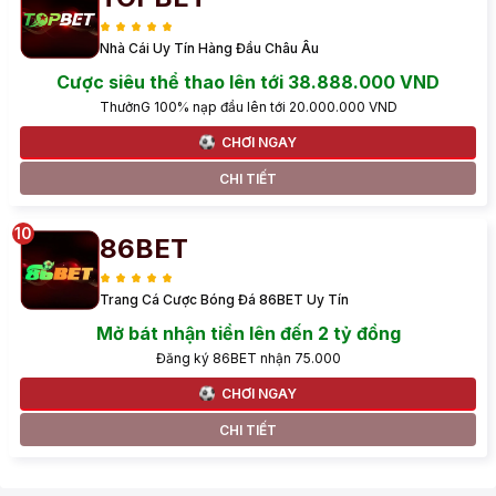
Nhà Cái Uy Tín Hàng Đầu Châu Âu
Cược siêu thể thao lên tới 38.888.000 VND
ThưởnG 100% nạp đầu lên tới 20.000.000 VND
CHƠI NGAY
CHI TIẾT
86BET
Trang Cá Cược Bóng Đá 86BET Uy Tín
Mở bát nhận tiền lên đến 2 tỷ đồng
Đăng ký 86BET nhận 75.000
CHƠI NGAY
CHI TIẾT