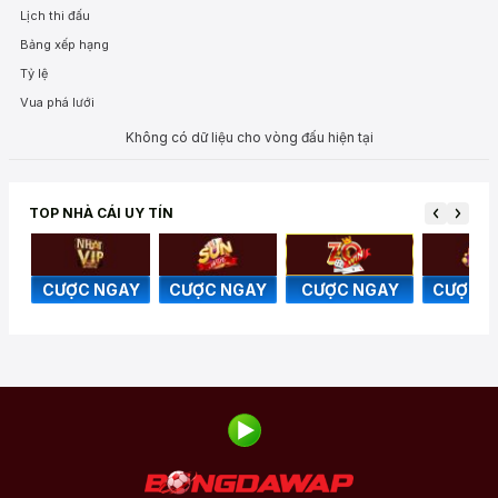
Lịch thi đấu
Bảng xếp hạng
Tỷ lệ
Vua phá lưới
Không có dữ liệu cho vòng đấu hiện tại
TOP NHÀ CÁI UY TÍN
Y
CƯỢC NGAY
CƯỢC NGAY
CƯỢC NGAY
CƯỢC N