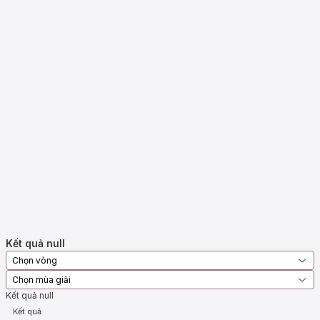
Kết quả null
Chọn vòng
Chọn mùa giải
Kết quả null
Kết quả