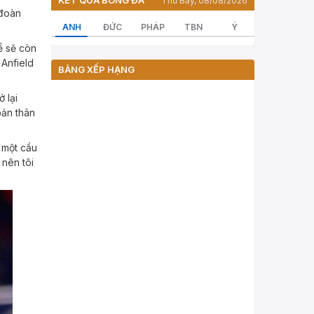
KẾT QUẢ BÓNG ĐÁ
Thứ Bảy, 08/08/2026
 đoàn
ANH
ĐỨC
PHÁP
TBN
Ý
ể sẽ còn
 Anfield
BẢNG XẾP HẠNG
 lại
bản thân
 một cầu
 nên tôi