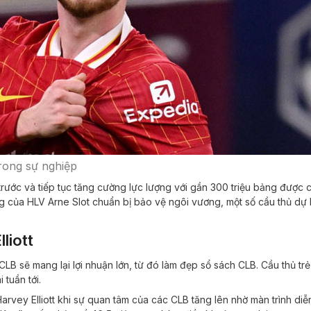
trong sự nghiệp
ước và tiếp tục tăng cường lực lượng với gần 300 triệu bảng được c
g của HLV Arne Slot chuẩn bị bảo vệ ngôi vương, một số cầu thủ dự 
liott
 CLB sẽ mang lại lợi nhuận lớn, từ đó làm đẹp sổ sách CLB. Cầu thủ tr
 tuần tới.
rvey Elliott khi sự quan tâm của các CLB tăng lên nhờ màn trình diễ