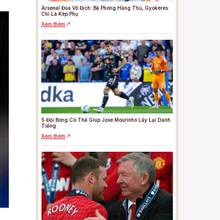
Arsenal Đua Vô Địch: Bệ Phóng Hàng Thủ, Gyokeres
Chỉ Là Kép Phụ
Xem thêm
5 Đội Bóng Có Thể Giúp Jose Mourinho Lấy Lại Danh
Tiếng
Xem thêm