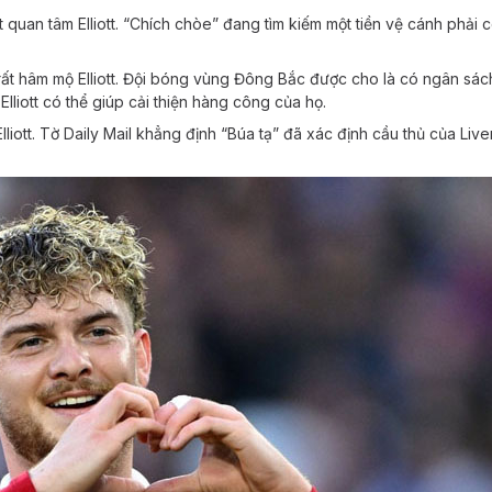
quan tâm Elliott. “Chích chòe” đang tìm kiếm một tiền vệ cánh phải 
 hâm mộ Elliott. Đội bóng vùng Đông Bắc được cho là có ngân sách
lliott có thể giúp cải thiện hàng công của họ.
iott. Tờ Daily Mail khẳng định “Búa tạ” đã xác định cầu thủ của Live