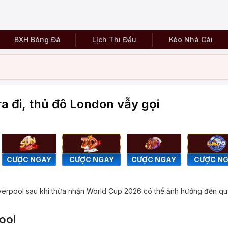
BXH Bóng Đá
Lịch Thi Đấu
Kèo Nhà Cái
Hạng 2 Hà Lan
ra đi, thủ đô London vẫy gọi
17:15
9/8/2026
Helmond Sport
De Gr
CƯỢC NGAY
CƯỢC NGAY
CƯỢC NGAY
CƯỢC NG
Dự đoán đội chiến thắng
Chủ
Hòa
K
iverpool sau khi thừa nhận World Cup 2026 có thể ảnh hưởng đến qu
pool