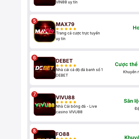
VIN88 uy tín
MAX79
Ho
Trang cá cược trực tuyến
uy tín
DEBET
Cược thể
Nhà cái cá độ đá banh số 1
Khuyến m
DEBET
VIVU88
Săn l
Nhà Cái bóng đá - Live
Đặ
casino VIVU88
FO88
Khuyế