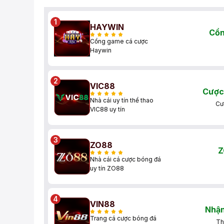
HAYWIN
Cổn
Cổng game cá cược
Haywin
VIC88
Cược
Nhà cái uy tín thể thao
Cư
VIC88 uy tín
ZO88
Z
Nhà cái cá cược bóng đá
uy tín ZO88
VIN88
Nhận
Trang cá cược bóng đá
Th