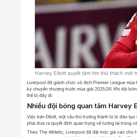
Harvey Elliott quyết tâm tìm thử thách mới 
Liverpool đã giành chức vô địch Premier League mùa tr
kỳ chuyển nhượng trước mùa giải 2025/26. Khi đội bón
thể bị đẩy đi.
Nhiều đội bóng quan tâm Harvey El
Việc bán Elliott, một cầu thủ trưởng thành từ lò đào tạo
phải đưa ra quyết định quan trọng về tương lai trong vài
Theo The Athletic, Liverpool đã đặt mức giá cao cho Ha