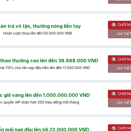
CHƠI N
àn trả vô tận, thưởng nóng liền tay
Hoàn cược thua lên đến 50.000.000 VNĐ
CHI TIẾ
CHƠI N
 thao thưởng cao lên đến 38.888.000 VND
ãi 110% cho lần nạp đầu tiên lên đến 11.000.000 VND
CHI TIẾ
CHƠI N
ộc giờ vàng lên đến 1.000.000.000 VND
c quyền VIP nhận hơn 200 triệu đồng mỗi tháng
CHI TIẾ
CHƠI N
n mãi nạp đầu lên tới 22.000.000 VND