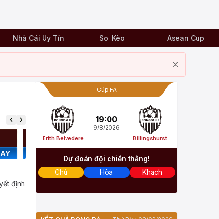
Nhà Cái Uy Tín
Soi Kèo
Asean Cup
Cúp FA
19:00
9/8/2026
aafschap
Erith Belvedere
Billingshurst
Vitoria Gui
AY
CƯỢC NGAY
CƯỢC NGAY
CƯỢC NGAY
CƯỢC
!
Dự đoán đội chiến thắng!
Dự
hách
Chủ
Hòa
Khách
Chủ
yết định