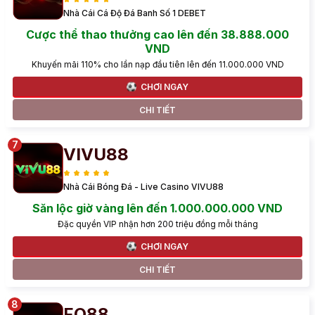
Nhà Cái Cá Độ Đá Banh Số 1 DEBET
Cược thể thao thưởng cao lên đến 38.888.000
VND
Khuyến mãi 110% cho lần nạp đầu tiên lên đến 11.000.000 VND
CHƠI NGAY
CHI TIẾT
VIVU88
Nhà Cái Bóng Đá - Live Casino VIVU88
Săn lộc giờ vàng lên đến 1.000.000.000 VND
Đặc quyền VIP nhận hơn 200 triệu đồng mỗi tháng
CHƠI NGAY
CHI TIẾT
FO88