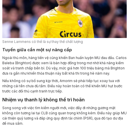
Senne Lammens có thể là sự thay thế chất lượng
Tuyến giữa cần một sự nâng cấp
Ngoài thủ môn, hàng tiền vệ cũng khiến Ban huấn luyện MU đau đầu. Carlos
Baleba (Brighton) được xem là bản hợp đồng trong mơ nhờ khả năng kiểm
soát và tranh chấp bền bỉ. Dù vậy, mức giá hơn 100 triệu bảng mà Brighton
đưa ra gần như khiến thỏa thuận này bất khả thi trong hè năm nay.
Nếu không có sự bổ sung kịp thời, Amorim sẽ phải tiếp tục xoay tua với
những cái tên chưa đủ tầm. Điều này hoàn toàn có thể khiến MU hụt bước
trước các đối thủ cạnh tranh trực tiếp.
Nhiệm vụ thanh lý không thể trì hoãn
Song song với việc tìm kiếm người mới, việc đẩy đi những gương mặt
không còn tương lai tại CLB cũng quan trọng không kém. Điều này giúp MU
cải thiện quỹ lương và đáp ứng quy định tài chính (PSR), qua đó tạo dư địa
để mua sắm.