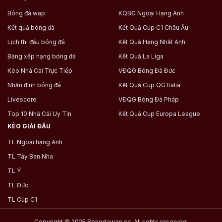
Bóng đá wap
KQBĐ Ngoại Hạng Anh
Kết quả bóng đá
Kết Quả Cup C1 Châu Âu
Lịch thi đấu bóng đá
Kết Quả Hạng Nhất Anh
Bảng xếp hạng bóng đá
Kết Quả La Liga
Kèo Nhà Cái Trực Tiếp
VĐQG Bóng Đá Đức
Nhận định bóng đá
Kết Quả Cup QG Italia
Livescore
VĐQG Bóng Đá Pháp
Top 10 Nhà Cái Uy Tín
Kết Quả Cup Europa League
KÈO GIẢI ĐẤU
TL Ngoại hạng Anh
TL Tây Ban Nha
TL Ý
TL Đức
TL Cúp C1
Copyright © 2025 Bongdawap.cc .All rights reserved.