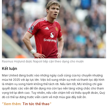
Rasmus Hojlund được Napoli tiếp cận theo dạng cho mượn
Kết luận
Man United đang bước vào những ngày cuối cùng của kỳ chuyển nhượng
mùa hè 2025 với áp lực lớn. Việc bổ sung nhân sự mới và thanh lọc đội hình
là nhiệm vụ song hành không thể tách rời. Nếu làm tốt, MU không chỉ giải
quyết được các vấn đề tồn đọng mà còn tạo nền tảng vững chắc cho tham
vọng trở lại đỉnh cao. Tuy nhiên, nếu vẫn chậm trễ và thiếu quyết đoán, Quỷ
đỏ có thể lại đứng trước viễn cảnh về một mùa giải đầy bất ổn.
Xem thêm:
Tin tức thể thao