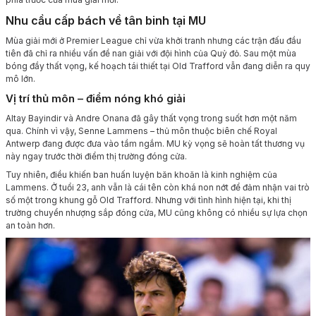
Nhu cầu cấp bách về tân binh tại MU
Mùa giải mới ở Premier League chỉ vừa khởi tranh nhưng các trận đấu đầu
tiên đã chỉ ra nhiều vấn đề nan giải với đội hình của Quỷ đỏ. Sau một mùa
bóng đầy thất vọng, kế hoạch tái thiết tại Old Trafford vẫn đang diễn ra quy
mô lớn.
Vị trí thủ môn – điểm nóng khó giải
Altay Bayindir và Andre Onana đã gây thất vọng trong suốt hơn một năm
qua. Chính vì vậy, Senne Lammens – thủ môn thuộc biên chế Royal
Antwerp đang được đưa vào tầm ngắm. MU kỳ vọng sẽ hoàn tất thương vụ
này ngay trước thời điểm thị trường đóng cửa.
Tuy nhiên, điều khiến ban huấn luyện băn khoăn là kinh nghiệm của
Lammens. Ở tuổi 23, anh vẫn là cái tên còn khá non nớt để đảm nhận vai trò
số một trong khung gỗ Old Trafford. Nhưng với tình hình hiện tại, khi thị
trường chuyển nhượng sắp đóng cửa, MU cũng không có nhiều sự lựa chọn
an toàn hơn.