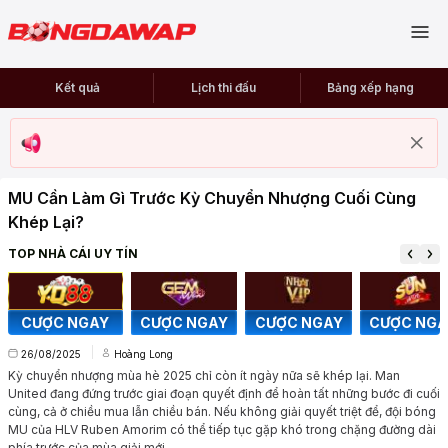
Kết quả
Lịch thi đấu
Bảng xếp hạng
MU Cần Làm Gì Trước Kỳ Chuyển Nhượng Cuối Cùng
Khép Lại?
TOP NHÀ CÁI UY TÍN
CƯỢC NGAY
CƯỢC NGAY
CƯỢC NGAY
CƯỢC NGA
26/08/2025
Hoàng Long
Kỳ chuyển nhượng mùa hè 2025 chỉ còn ít ngày nữa sẽ khép lại. Man
United đang đứng trước giai đoạn quyết định để hoàn tất những bước đi cuối
cùng, cả ở chiều mua lẫn chiều bán. Nếu không giải quyết triệt để, đội bóng
MU của HLV Ruben Amorim có thể tiếp tục gặp khó trong chặng đường dài
phía trước của mùa giải mới.