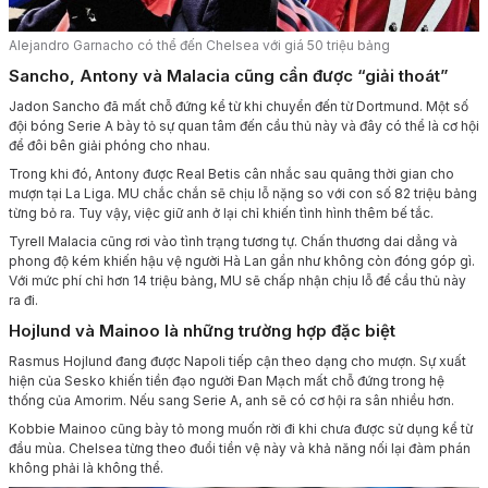
Alejandro Garnacho có thể đến Chelsea với giá 50 triệu bảng
Sancho, Antony và Malacia cũng cần được “giải thoát”
Jadon Sancho đã mất chỗ đứng kể từ khi chuyển đến từ Dortmund. Một số
đội bóng Serie A bày tỏ sự quan tâm đến cầu thủ này và đây có thể là cơ hội
để đôi bên giải phóng cho nhau.
Trong khi đó, Antony được Real Betis cân nhắc sau quãng thời gian cho
mượn tại La Liga. MU chắc chắn sẽ chịu lỗ nặng so với con số 82 triệu bảng
từng bỏ ra. Tuy vậy, việc giữ anh ở lại chỉ khiến tình hình thêm bế tắc.
Tyrell Malacia cũng rơi vào tình trạng tương tự. Chấn thương dai dẳng và
phong độ kém khiến hậu vệ người Hà Lan gần như không còn đóng góp gì.
Với mức phí chỉ hơn 14 triệu bảng, MU sẽ chấp nhận chịu lỗ để cầu thủ này
ra đi.
Hojlund và Mainoo là những trường hợp đặc biệt
Rasmus Hojlund đang được Napoli tiếp cận theo dạng cho mượn. Sự xuất
hiện của Sesko khiến tiền đạo người Đan Mạch mất chỗ đứng trong hệ
thống của Amorim. Nếu sang Serie A, anh sẽ có cơ hội ra sân nhiều hơn.
Kobbie Mainoo cũng bày tỏ mong muốn rời đi khi chưa được sử dụng kể từ
đầu mùa. Chelsea từng theo đuổi tiền vệ này và khả năng nối lại đàm phán
không phải là không thể.