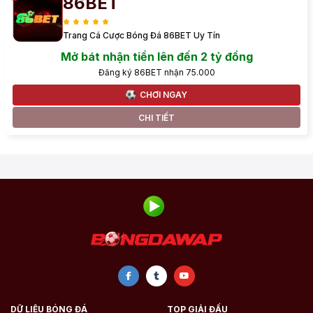
86BET
Trang Cá Cược Bóng Đá 86BET Uy Tín
Mở bát nhận tiền lên đến 2 tỷ đồng
Đăng ký 86BET nhận 75.000
CHƠI NGAY
CHI TIẾT
DỮ LIỆU BÓNG ĐÁ
TOP GIẢI ĐẤU