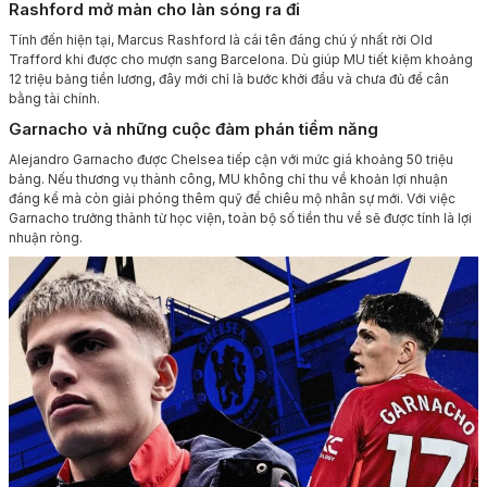
Rashford mở màn cho làn sóng ra đi
Tính đến hiện tại, Marcus Rashford là cái tên đáng chú ý nhất rời Old
Trafford khi được cho mượn sang Barcelona. Dù giúp MU tiết kiệm khoảng
12 triệu bảng tiền lương, đây mới chỉ là bước khởi đầu và chưa đủ để cân
bằng tài chính.
Garnacho và những cuộc đàm phán tiềm năng
Alejandro Garnacho được Chelsea tiếp cận với mức giá khoảng 50 triệu
bảng. Nếu thương vụ thành công, MU không chỉ thu về khoản lợi nhuận
đáng kể mà còn giải phóng thêm quỹ để chiêu mộ nhân sự mới. Với việc
Garnacho trưởng thành từ học viện, toàn bộ số tiền thu về sẽ được tính là lợi
nhuận ròng.