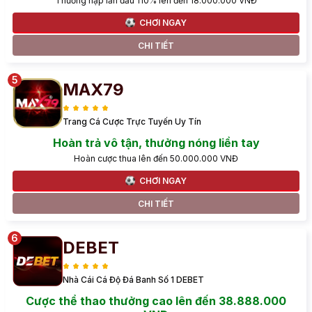
Thưởng nạp lần đầu 110% lên đến 18.000.000 VNĐ
CHƠI NGAY
CHI TIẾT
MAX79
Trang Cá Cược Trực Tuyến Uy Tín
Hoàn trả vô tận, thưởng nóng liền tay
Hoàn cược thua lên đến 50.000.000 VNĐ
CHƠI NGAY
CHI TIẾT
DEBET
Nhà Cái Cá Độ Đá Banh Số 1 DEBET
Cược thể thao thưởng cao lên đến 38.888.000