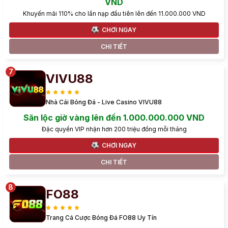
VND
Khuyến mãi 110% cho lần nạp đầu tiên lên đến 11.000.000 VND
CHƠI NGAY
CHI TIẾT
VIVU88
Nhà Cái Bóng Đá - Live Casino VIVU88
Săn lộc giờ vàng lên đến 1.000.000.000 VND
Đặc quyền VIP nhận hơn 200 triệu đồng mỗi tháng
CHƠI NGAY
CHI TIẾT
FO88
Trang Cá Cược Bóng Đá FO88 Uy Tín