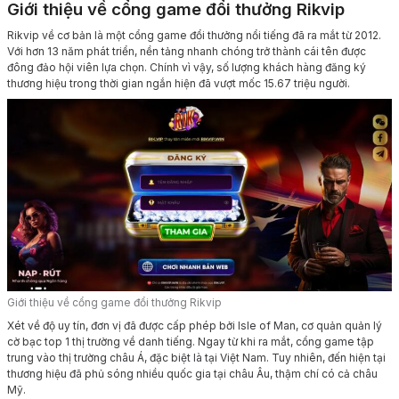
Giới thiệu về cổng game đổi thưởng Rikvip
Rikvip về cơ bản là một cổng game đổi thưởng nổi tiếng đã ra mắt từ 2012.
Với hơn 13 năm phát triển, nền tảng nhanh chóng trở thành cái tên được
đông đảo hội viên lựa chọn. Chính vì vậy, số lượng khách hàng đăng ký
thương hiệu trong thời gian ngắn hiện đã vượt mốc 15.67 triệu người.
Giới thiệu về cổng game đổi thưởng Rikvip
Xét về độ uy tín, đơn vị đã được cấp phép bởi Isle of Man, cơ quản quản lý
cờ bạc top 1 thị trường về danh tiếng. Ngay từ khi ra mắt, cổng game tập
trung vào thị trường châu Á, đặc biệt là tại Việt Nam. Tuy nhiên, đến hiện tại
thương hiệu đã phủ sóng nhiều quốc gia tại châu Âu, thậm chí có cả châu
Mỹ.