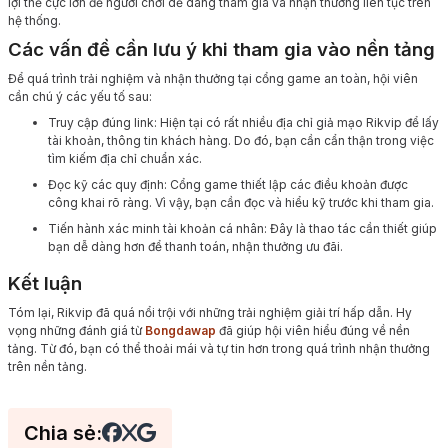
lợi thế cực lớn để người chơi dễ dàng tham gia và nhận thưởng liên tục trên
hệ thống.
Các vấn đề cần lưu ý khi tham gia vào nền tảng
Để quá trình trải nghiệm và nhận thưởng tại cổng game an toàn, hội viên
cần chú ý các yếu tố sau:
Truy cập đúng link: Hiện tại có rất nhiều địa chỉ giả mạo Rikvip để lấy
tài khoản, thông tin khách hàng. Do đó, bạn cần cẩn thận trong việc
tìm kiếm địa chỉ chuẩn xác.
Đọc kỹ các quy định: Cổng game thiết lập các điều khoản được
công khai rõ ràng. Vì vậy, bạn cần đọc và hiểu kỹ trước khi tham gia.
Tiến hành xác minh tài khoản cá nhân: Đây là thao tác cần thiết giúp
bạn dễ dàng hơn để thanh toán, nhận thưởng ưu đãi.
Kết luận
Tóm lại, Rikvip đã quá nổi trội với những trải nghiệm giải trí hấp dẫn. Hy
vọng những đánh giá từ
Bongdawap
đã giúp hội viên hiểu đúng về nền
tảng. Từ đó, bạn có thể thoải mái và tự tin hơn trong quá trình nhận thưởng
trên nền tảng.
Chia sẻ: