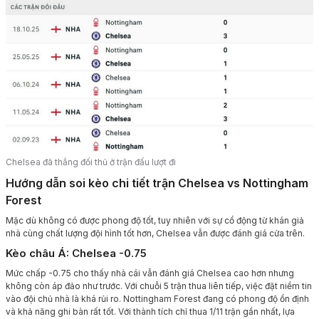
Chelsea đã thắng đối thủ ở trận đấu lượt đi
Hướng dẫn soi kèo chi tiết trận Chelsea vs Nottingham
Forest
Mặc dù không có được phong độ tốt, tuy nhiên với sự cổ động từ khán giả
nhà cùng chất lượng đội hình tốt hơn, Chelsea vẫn được đánh giá cửa trên.
Kèo châu Á: Chelsea -0.75
Mức chấp -0.75 cho thấy nhà cái vẫn đánh giá Chelsea cao hơn nhưng
không còn áp đảo như trước. Với chuỗi 5 trận thua liên tiếp, việc đặt niềm tin
vào đội chủ nhà là khá rủi ro. Nottingham Forest đang có phong độ ổn định
và khả năng ghi bàn rất tốt. Với thành tích chỉ thua 1/11 trận gần nhất, lựa