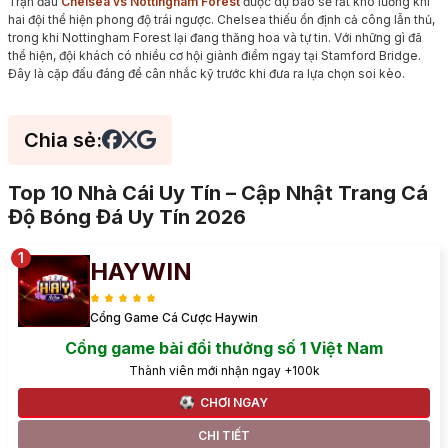
Trận đấu
Chelsea vs Nottingham Forest
được dự báo sẽ rất khó lường khi
hai đội thể hiện phong độ trái ngược. Chelsea thiếu ổn định cả công lẫn thủ,
trong khi Nottingham Forest lại đang thăng hoa và tự tin. Với những gì đã
thể hiện, đội khách có nhiều cơ hội giành điểm ngay tại Stamford Bridge.
Đây là cặp đấu đáng để cân nhắc kỹ trước khi đưa ra lựa chọn soi kèo.
Chia sẻ:
Top 10 Nhà Cái Uy Tín – Cập Nhật Trang Cá
Độ Bóng Đá Uy Tín 2026
HAYWIN
Cổng Game Cá Cược Haywin
Cổng game bài đổi thưởng số 1 Việt Nam
Thành viên mới nhận ngay +100k
CHƠI NGAY
CHI TIẾT