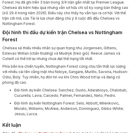
Forest. Họ đã ghi trên 3 bàn trong 3/4 trận gần nhất tại Premier League.
Chelsea dù kém hiệu quả nhưng vẫn sở hữu chỉ số kỳ vọng bàn thắng cao
(xG 29.4 trong năm 2026). Điều này cho thấy họ vẫn tạo ra cơ hội. Với thế
trận cởi mở, cửa Tài là lựa chọn đáng chú ý ở cuộc đối đầu Chelsea vs
Nottingham Forest.
Đội hình thi đấu dự kiến trận Chelsea vs Nottingham
Forest
Chelsea sẽ thiếu nhiều nhân sự quan trọng như Jorgensen, Gittens,
Estevao Willian (chấn thương) và Mudryk (treo giò). Reece James và
Colwill có thể trở lại nhưng chưa đạt thể trạng tốt nhất.
Phía bên kia chiến tuyến, Nottingham Forest cũng chịu tổn thất lực lượng
với nhiều cái tên vắng mặt như Ndoye, Sangare, Murillo, Savona, Hudson-
Odoi, Boly. Tuy nhiên, họ đón tin vui khi Chris Wood trở lại và đang có
phong độ cao.
Đội hình dự kiến Chelsea: Sanchez; Gusto, Adarabioyo, Chalobah,
Cucurella; Lavia, Caicedo; Palmer, Fernandez, Neto; Pedro.
Đội hình dự kiến Nottingham Forest: Sels; Abbott, Milenkovic,
Morato, Williams; McAtee, Anderson, Dominguez, Gibbs-White;
Jesus, Lucca.
Kết luận