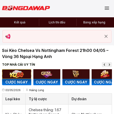
Kết quả
Lịch thi đấu
Bảng xếp hạng
Soi Kèo Chelsea Vs Nottingham Forest 21h00 04/05 –
Vòng 36 Ngoại Hạng Anh
TOP NHÀ CÁI UY TÍN
CƯỢC NGAY
CƯỢC NGAY
CƯỢC NGAY
CƯỢC NGA
03/05/2026
Hoàng Long
Loại kèo
Tỷ lệ cược
Dự đoán
Chelsea thắng: 1.67