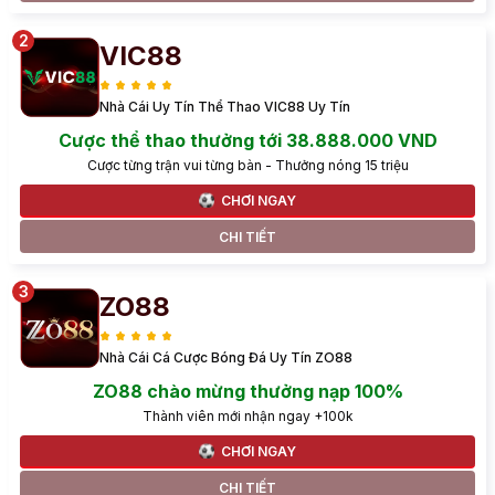
VIC88
Nhà Cái Uy Tín Thể Thao VIC88 Uy Tín
Cược thể thao thưởng tới 38.888.000 VND
Cược từng trận vui từng bàn - Thưởng nóng 15 triệu
CHƠI NGAY
CHI TIẾT
ZO88
Nhà Cái Cá Cược Bóng Đá Uy Tín ZO88
ZO88 chào mừng thưởng nạp 100%
Thành viên mới nhận ngay +100k
CHƠI NGAY
CHI TIẾT