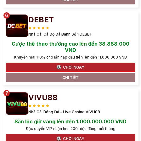
DEBET
Nhà Cái Cá Độ Đá Banh Số 1 DEBET
Cược thể thao thưởng cao lên đến 38.888.000
VND
Khuyến mãi 110% cho lần nạp đầu tiên lên đến 11.000.000 VND
CHƠI NGAY
CHI TIẾT
VIVU88
Nhà Cái Bóng Đá - Live Casino VIVU88
Săn lộc giờ vàng lên đến 1.000.000.000 VND
Đặc quyền VIP nhận hơn 200 triệu đồng mỗi tháng
CHƠI NGAY