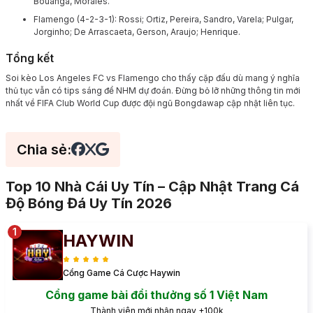
Bouanga, Morales.
Flamengo (4-2-3-1): Rossi; Ortiz, Pereira, Sandro, Varela; Pulgar,
Jorginho; De Arrascaeta, Gerson, Araujo; Henrique.
Tổng kết
Soi kèo Los Angeles FC vs Flamengo cho thấy cặp đấu dù mang ý nghĩa
thủ tục vẫn có tips sáng để NHM dự đoán. Đừng bỏ lỡ những thông tin mới
nhất về FIFA Club World Cup được đội ngũ Bongdawap cập nhật liên tục.
Chia sẻ:
Top 10 Nhà Cái Uy Tín – Cập Nhật Trang Cá
Độ Bóng Đá Uy Tín 2026
HAYWIN
Cổng Game Cá Cược Haywin
Cổng game bài đổi thưởng số 1 Việt Nam
Thành viên mới nhận ngay +100k