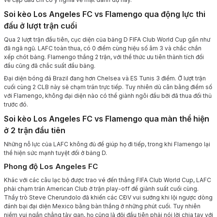
Soi kèo Los Angeles FC vs Flamengo qua động lực thi
đấu ở lượt trận cuối
Qua 2 lượt trận đầu tiên, cục diện của bảng D FIFA Club World Cup gần như
đã ngã ngũ. LAFC toàn thua, có 0 điểm cùng hiệu số âm 3 và chắc chắn
xếp chót bảng. Flamengo thắng 2 trận, với thể thức ưu tiên thành tích đối
đầu cũng đã chắc suất đầu bảng.
Đại diện bóng đá Brazil đang hơn Chelsea và ES Tunis 3 điểm. Ở lượt trận
cuối cùng 2 CLB này sẽ chạm trán trực tiếp. Tuy nhiên dù cân bằng điểm số
với Flamengo, không đại diện nào có thể giành ngôi đầu bởi đã thua đối thủ
trước đó.
Soi kèo Los Angeles FC vs Flamengo qua màn thể hiện
ở 2 trận đầu tiên
Những nỗ lực của LAFC không đủ để giúp họ đi tiếp, trong khi Flamengo lại
thể hiện sức mạnh tuyệt đối ở bảng D.
Phong độ Los Angeles FC
Khác với các câu lạc bộ được trao vé đến thẳng FIFA Club World Cup, LAFC
phải chạm trán American Club ở trận play-off để giành suất cuối cùng.
Thầy trò Steve Cherundolo đã khiến các CĐV vui sướng khi lội ngược dòng
đánh bại đại diện Mexico bằng bàn thắng ở những phút cuối. Tuy nhiên
niềm vui ngắn chẳng tày gan, họ cũng là đội đầu tiên phải nói lời chia tay với