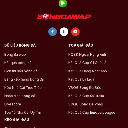
DỮ LIỆU BÓNG ĐÁ
TOP GIẢI ĐẤU
Bóng đá wap
KQBĐ Ngoại Hạng Anh
Kết quả bóng đá
Kết Quả Cup C1 Châu Âu
Lịch thi đấu bóng đá
Kết Quả Hạng Nhất Anh
Bảng xếp hạng bóng đá
Kết Quả La Liga
Kèo Nhà Cái Trực Tiếp
VĐQG Bóng Đá Đức
Nhận định bóng đá
Kết Quả Cup QG Italia
Livescore
VĐQG Bóng Đá Pháp
Top 10 Nhà Cái Uy Tín
Kết Quả Cup Europa League
KÈO GIẢI ĐẤU