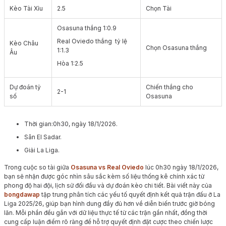
Kèo Tài Xỉu
2.5
Chọn Tài
Osasuna thắng 1:0.9
Real Oviedo thắng tỷ lệ
Kèo Châu
Chọn Osasuna thắng
1:1.3
Âu
Hòa 1:2.5
Dự đoán tỷ
Chiến thắng cho
2-1
số
Osasuna
Thời gian:0h30, ngày 18/1/2026.
Sân El Sadar.
Giải La Liga.
Trong cuộc so tài giữa
Osasuna vs Real Oviedo
lúc 0h30 ngày 18/1/2026,
bạn sẽ nhận được góc nhìn sâu sắc kèm số liệu thống kê chính xác từ
phong độ hai đội, lịch sử đối đầu và dự đoán kèo chi tiết. Bài viết này của
bongdawap
tập trung phân tích các yếu tố quyết định kết quả trận đấu ở La
Liga 2025/26, giúp bạn hình dung đầy đủ hơn về diễn biến trước giờ bóng
lăn. Mỗi phần đều gắn với dữ liệu thực tế từ các trận gần nhất, đồng thời
cung cấp luận điểm rõ ràng để hỗ trợ quyết định đặt cược theo chiến lược