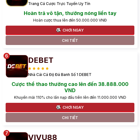
Trang Cá Cược Trực Tuyến Uy Tín
Hoàn trả vô tận, thưởng nóng liền tay
Hoàn cược thua lên đến 50.000.000 VNĐ
CHƠI NGAY
CHI TIẾT
DEBET
Nhà Cái Cá Độ Đá Banh Số 1 DEBET
Cược thể thao thưởng cao lên đến 38.888.000
VND
Khuyến mãi 110% cho lần nạp đầu tiên lên đến 11.000.000 VND
CHƠI NGAY
CHI TIẾT
VIVU88