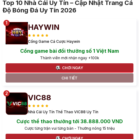
Top 10 Nhà Cái Uy Tín – Cập Nhật Trang Cá
Độ Bóng Đá Uy Tín 2026
HAYWIN
Cổng Game Cá Cược Haywin
Cổng game bài đổi thưởng số 1 Việt Nam
Thành viên mới nhận ngay +100k
CHƠI NGAY
CHI TIẾT
VIC88
Nhà Cái Uy Tín Thể Thao VIC88 Uy Tín
Cược thể thao thưởng tới 38.888.000 VND
Cược từng trận vui từng bàn - Thưởng nóng 15 triệu
CHƠI NGAY