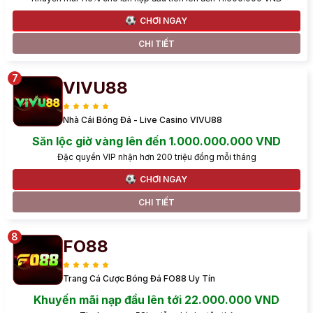
CHƠI NGAY
CHI TIẾT
VIVU88
Nhà Cái Bóng Đá - Live Casino VIVU88
Săn lộc giờ vàng lên đến 1.000.000.000 VND
Đặc quyền VIP nhận hơn 200 triệu đồng mỗi tháng
CHƠI NGAY
CHI TIẾT
FO88
Trang Cá Cược Bóng Đá FO88 Uy Tín
Khuyến mãi nạp đầu lên tới 22.000.000 VND