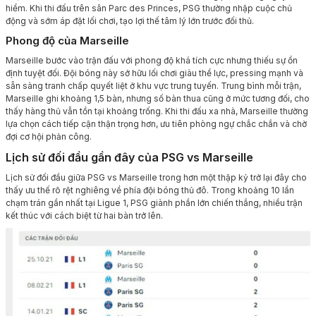
hiểm. Khi thi đấu trên sân Parc des Princes, PSG thường nhập cuộc chủ
động và sớm áp đặt lối chơi, tạo lợi thế tâm lý lớn trước đối thủ.
Phong độ của Marseille
Marseille bước vào trận đấu với phong độ khá tích cực nhưng thiếu sự ổn
định tuyệt đối. Đội bóng này sở hữu lối chơi giàu thể lực, pressing mạnh và
sẵn sàng tranh chấp quyết liệt ở khu vực trung tuyến. Trung bình mỗi trận,
Marseille ghi khoảng 1,5 bàn, nhưng số bàn thua cũng ở mức tương đối, cho
thấy hàng thủ vẫn tồn tại khoảng trống. Khi thi đấu xa nhà, Marseille thường
lựa chọn cách tiếp cận thận trọng hơn, ưu tiên phòng ngự chắc chắn và chờ
đợi cơ hội phản công.
Lịch sử đối đầu gần đây của PSG vs Marseille
Lịch sử đối đầu giữa PSG vs Marseille trong hơn một thập kỷ trở lại đây cho
thấy ưu thế rõ rệt nghiêng về phía đội bóng thủ đô. Trong khoảng 10 lần
chạm trán gần nhất tại Ligue 1, PSG giành phần lớn chiến thắng, nhiều trận
kết thúc với cách biệt từ hai bàn trở lên.