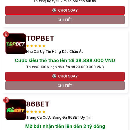
Thưởng ngay 58k miễn phí cho tân thủ
CHƠI NGAY
CHI TIẾT
TOPBET
Nhà Cái Uy Tín Hàng Đầu Châu Âu
Cược siêu thể thao lên tới 38.888.000 VND
ThưởnG 100% nạp đầu lên tới 20.000.000 VND
CHƠI NGAY
CHI TIẾT
86BET
Trang Cá Cược Bóng Đá 86BET Uy Tín
Mở bát nhận tiền lên đến 2 tỷ đồng