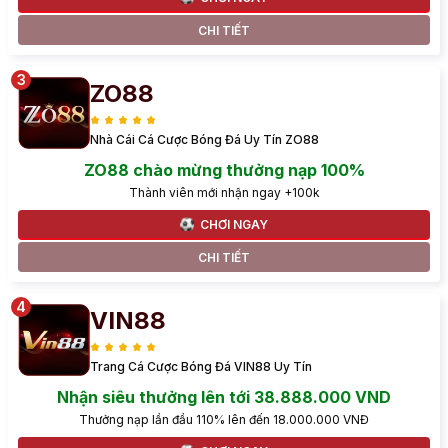
CHI TIẾT
ZO88
Nhà Cái Cá Cược Bóng Đá Uy Tín ZO88
ZO88 chào mừng thưởng nạp 100%
Thành viên mới nhận ngay +100k
CHƠI NGAY
CHI TIẾT
VIN88
Trang Cá Cược Bóng Đá VIN88 Uy Tín
Nhận siêu thưởng lên tới 38.888.000 VND
Thưởng nạp lần đầu 110% lên đến 18.000.000 VNĐ