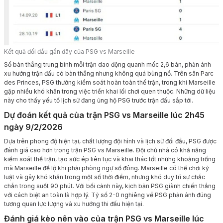
Kết quả đối đầu gần đây của PSG vs Marseille
Số bàn thắng trung bình mỗi trận dao động quanh mốc 2,6 bàn, phản ánh
xu hướng trận đấu có bàn thắng nhưng không quá bùng nổ. Trên sân Parc
des Princes, PSG thường kiểm soát hoàn toàn thế trận, trong khi Marseille
gặp nhiều khó khăn trong việc triển khai lối chơi quen thuộc. Những dữ liệu
này cho thấy yếu tố lịch sử đang ủng hộ PSG trước trận đấu sắp tới.
Dự đoán kết quả của trận PSG vs Marseille lúc 2h45
ngày 9/2/2026
Dựa trên phong độ hiện tại, chất lượng đội hình và lịch sử đối đầu, PSG được
đánh giá cao hơn trong trận PSG vs Marseille. Đội chủ nhà có khả năng
kiểm soát thế trận, tạo sức ép liên tục và khai thác tốt những khoảng trống
mà Marseille để lộ khi phải phòng ngự số đông. Marseille có thể chơi kỷ
luật và gây khó khăn trong một số thời điểm, nhưng khó duy trì sự chắc
chắn trong suốt 90 phút. Với bối cảnh này, kịch bản PSG giành chiến thắng
với cách biệt an toàn là hợp lý. Tỷ số 2-0 nghiêng về PSG phản ánh đúng
tương quan lực lượng và xu hướng thi đấu hiện tại.
Đánh giá kèo nên vào của trận PSG vs Marseille lúc