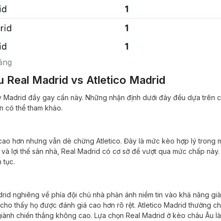
bằng
u Real Madrid vs Atletico Madrid
by Madrid đầy gay cấn này. Những nhận định dưới đây đều dựa trên 
ạn có thể tham khảo.
cao hơn nhưng vẫn dè chừng Atletico. Đây là mức kèo hợp lý trong m
và lợi thế sân nhà, Real Madrid có cơ sở để vượt qua mức chấp này. 
 tục.
drid nghiêng về phía đội chủ nhà phản ánh niềm tin vào khả năng gi
ho thấy họ được đánh giá cao hơn rõ rệt. Atletico Madrid thường ch
 giành chiến thắng không cao. Lựa chọn Real Madrid ở kèo châu Âu là