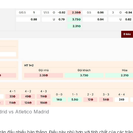
rid vs Atletico Madrid
rận đấu nhiều bàn thắng. Điều này phù hợp với tính chất của các trậ