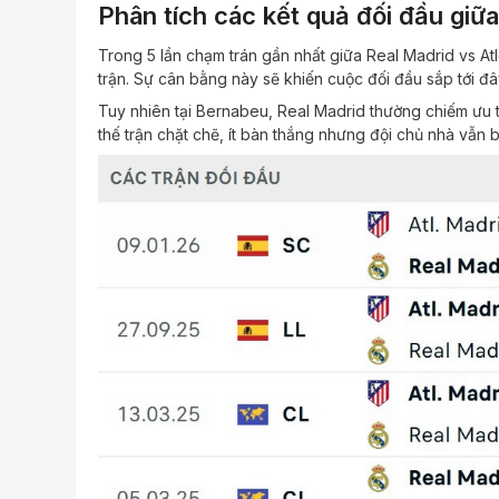
Phân tích các kết quả đối đầu giữa
Trong 5 lần chạm trán gần nhất giữa Real Madrid vs Atl
trận. Sự cân bằng này sẽ khiến cuộc đối đầu sắp tới 
Tuy nhiên tại Bernabeu, Real Madrid thường chiếm ưu th
thế trận chặt chẽ, ít bàn thắng nhưng đội chủ nhà vẫn b