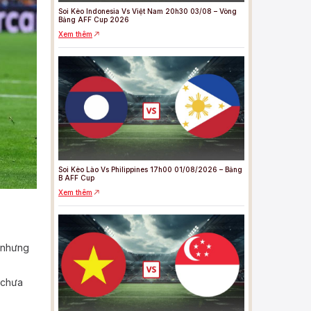
Soi Kèo Indonesia Vs Việt Nam 20h30 03/08 – Vòng
Bảng AFF Cup 2026
Xem thêm
Soi Kèo Lào Vs Philippines 17h00 01/08/2026 – Bảng
B AFF Cup
Xem thêm
n nhưng
ự chưa