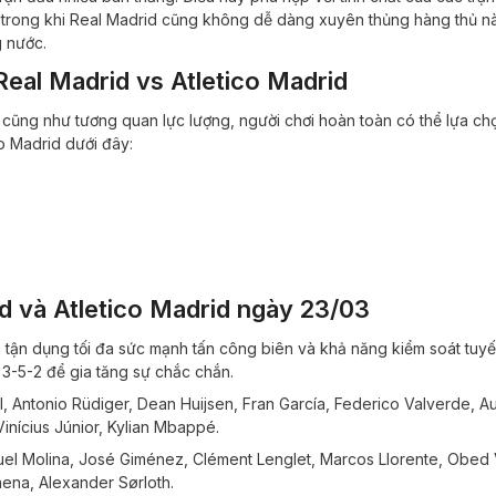
, trong khi Real Madrid cũng không dễ dàng xuyên thủng hàng thủ nà
g nước.
Real Madrid vs Atletico Madrid
 cũng như tương quan lực lượng, người chơi hoàn toàn có thể lựa ch
o Madrid dưới đây:
id và Atletico Madrid ngày 23/03
tận dụng tối đa sức mạnh tấn công biên và khả năng kiểm soát tuyế
g 3-5-2 để gia tăng sự chắc chắn.
al, Antonio Rüdiger, Dean Huijsen, Fran García, Federico Valverde, Au
nícius Júnior, Kylian Mbappé.
huel Molina, José Giménez, Clément Lenglet, Marcos Llorente, Obed
ena, Alexander Sørloth.