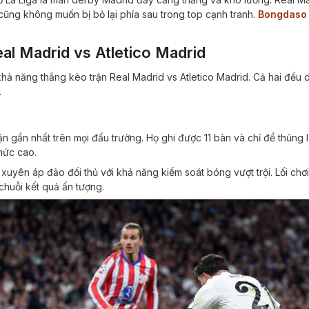
o cũng không muốn bị bỏ lại phía sau trong top cạnh tranh.
Bongdaso
al Madrid vs Atletico Madrid
hả năng thắng kèo trận Real Madrid vs Atletico Madrid. Cả hai đều d
.
ận gần nhất trên mọi đấu trường. Họ ghi được 11 bàn và chỉ để thủng l
mức cao.
uyên áp đảo đối thủ với khả năng kiểm soát bóng vượt trội. Lối chơi 
 chuỗi kết quả ấn tượng.