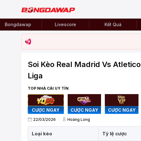
Bongdawap
Livescore
Kết Quả
Soi Kèo Real Madrid Vs Atleti
Liga
TOP NHÀ CÁI UY TÍN
ỢC NGAY
CƯỢC NGAY
CƯỢC NGAY
CƯỢC NGAY
22/03/2026
Hoàng Long
Loại kèo
Tỷ lệ cược