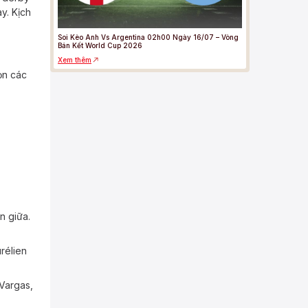
y. Kịch
Soi Kèo Anh Vs Argentina 02h00 Ngày 16/07 – Vòng
Bán Kết World Cup 2026
Xem thêm
ọn các
n giữa.
rélien
 Vargas,