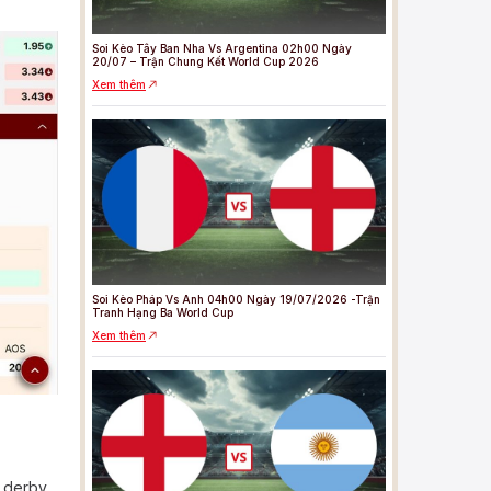
Soi Kèo Tây Ban Nha Vs Argentina 02h00 Ngày
20/07 – Trận Chung Kết World Cup 2026
Xem thêm
Soi Kèo Pháp Vs Anh 04h00 Ngày 19/07/2026 -Trận
Tranh Hạng Ba World Cup
Xem thêm
n derby