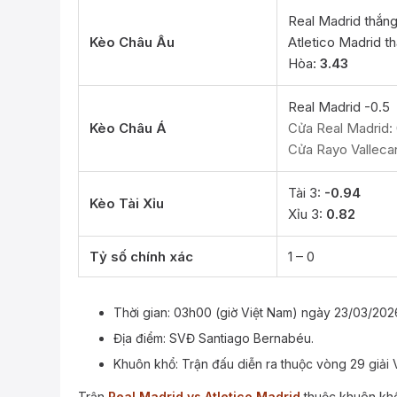
Real Madrid thắn
Kèo Châu Âu
Atletico Madrid t
Hòa:
3.43
Real Madrid -0.5
Kèo Châu Á
Cửa Real Madrid:
Cửa Rayo Valleca
Tài 3:
-0.94
Kèo Tài Xỉu
Xỉu 3:
0.82
Tỷ số chính xác
1 – 0
Thời gian: 03h00 (giờ Việt Nam) ngày 23/03/202
Địa điểm: SVĐ Santiago Bernabéu.
Khuôn khổ: Trận đấu diễn ra thuộc vòng 29 giả
Trận
Real Madrid vs Atletico Madrid
thuộc khuôn khổ