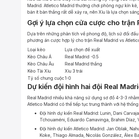
Madrid. Atletico Madrid thường chơi phòng ngự kín kẽ
bản ít bàn thắng rất dễ xảy ra, nên Xỉu là lựa chọn sán
Gợi ý lựa chọn cửa cược cho trận 
Dựa trên những phân tích về phong độ, lịch sử đối đầu
phương án cược hợp lý cho trận Real Madrid vs Atletic
Loại kèo
Lựa chọn đề xuất
Kèo Châu Á
Real Madrid -0.5
Kèo Châu Âu
Real Madrid thắng
Kèo Tài Xỉu
Xỉu 3 trái
Tỷ số chung cuộc
1-0
Dự kiến đội hình hai đội Real Madr
Real Madrid nhiều khả năng sử dụng sơ đồ 4-3-3 nhằm 
Atletico Madrid có thể tiếp tục trung thành với hệ thốn
Đội hình dự kiến Real Madrid: Lunin, Dani Carvaj
Tchouaméni, Eduardo Camavinga, Brahim Díaz, Vi
Đội hình dự kiến Atletico Madrid: Jan Oblak, Na
Koke, Thiago Almada, Nicolás González, Álex Ba