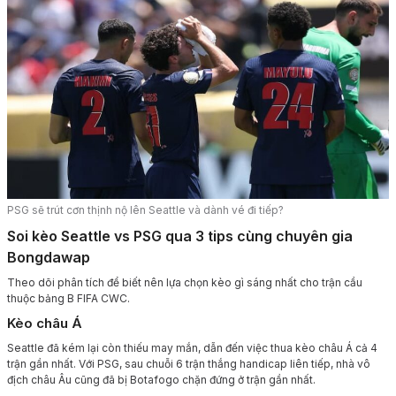
PSG sẽ trút cơn thịnh nộ lên Seattle và dành vé đi tiếp?
Soi kèo Seattle vs PSG qua 3 tips cùng chuyên gia
Bongdawap
Theo dõi phân tích để biết nên lựa chọn kèo gì sáng nhất cho trận cầu
thuộc bảng B FIFA CWC.
Kèo châu Á
Seattle đã kém lại còn thiếu may mắn, dẫn đến việc thua kèo châu Á cả 4
trận gần nhất. Với PSG, sau chuỗi 6 trận thắng handicap liên tiếp, nhà vô
địch châu Âu cũng đã bị Botafogo chặn đứng ở trận gần nhất.