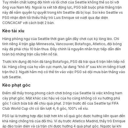
Tuy nhiên chất lượng đội hình và lối chơi của Seattle không thể so bì với
ông vua Nam Mỹ. Ngoài ra xét tới động lực, PSG bắt buộc phải thắng trận
này để nắm quyền tự quyết trong khi Seattle đã bị loại. Soi kèo Seattle vs
PSG nhận định tối thiểu thầy trò Luis Enrique sẽ vượt qua đại diện
CONCACAF với cách biệt 2 bàn.
Kèo tài xỉu
Hàng phòng ngự của Seattle thời gian gần đây chơi cực kỳ lỏng lẻo. Chỉ
tính riêng 4 trận gặp Minnesota, Vancouver, Botafogo, Atletico, đội bóng
này đã phải chịu 10 bàn thua. Đây chính là nguyên nhân trực tiếp dẫn đến
toàn bộ những trận cầu trên nổ tài.
Trước khi đụng độ hòn đá tảng Botafogo, PSG đã trải qua 6 trận liên tiếp nổ
tài. Hàng công của họ vẫn cực mạnh, lại đang “khó ở” sau khi im tiếng ở lượt
trận thứ 2. Người hâm mộ có thể tin vào việc PSG sẽ dội mưa bàn thắng vào
lưới Seattle.
Kèo phạt góc
Điểm dễ thấy trong phong cách chơi bóng của Seattle là việc không ham
cày phạt góc. Mặt khác các hậu vệ của họ cũng không có xu hướng phá
góc 1 cách bừa bãi để chịu quả phạt. 2 trận trước đó của Seattle tại FIFA
Club World Cup chỉ có lần lượt 4, 6 góc, 100% về xỉu.
PSG lại là trường hợp đặc biệt hơn khi số quả góc được hưởng liên quan đến
khả năng chống trả của đối thủ. Ví dụ trước Atletico Madrid, thầy trò Enrique
áp đảo toàn diện và cả trận chỉ được hưởng 4 quả phạt góc. Ngược lại khi