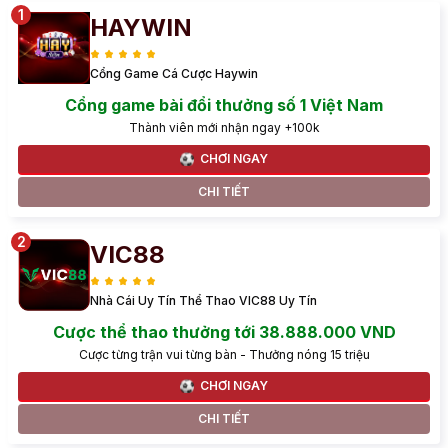
HAYWIN
Cổng Game Cá Cược Haywin
Cổng game bài đổi thưởng số 1 Việt Nam
Thành viên mới nhận ngay +100k
CHƠI NGAY
CHI TIẾT
VIC88
Nhà Cái Uy Tín Thể Thao VIC88 Uy Tín
Cược thể thao thưởng tới 38.888.000 VND
Cược từng trận vui từng bàn - Thưởng nóng 15 triệu
CHƠI NGAY
CHI TIẾT