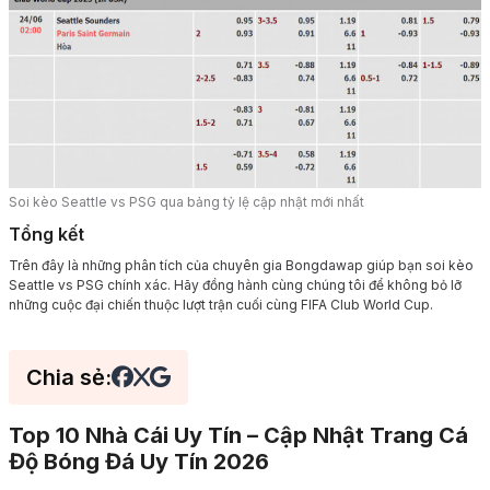
Soi kèo Seattle vs PSG qua bảng tỷ lệ cập nhật mới nhất
Tổng kết
Trên đây là những phân tích của chuyên gia Bongdawap giúp bạn soi kèo
Seattle vs PSG chính xác. Hãy đồng hành cùng chúng tôi để không bỏ lỡ
những cuộc đại chiến thuộc lượt trận cuối cùng FIFA Club World Cup.
Chia sẻ:
Top 10 Nhà Cái Uy Tín – Cập Nhật Trang Cá
Độ Bóng Đá Uy Tín 2026