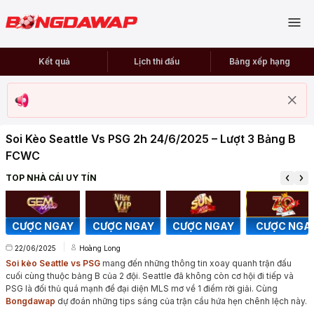
Kết quả
Lịch thi đấu
Bảng xếp hạng
Soi Kèo Seattle Vs PSG 2h 24/6/2025 – Lượt 3 Bảng B
FCWC
TOP NHÀ CÁI UY TÍN
CƯỢC NGAY
CƯỢC NGAY
CƯỢC NGAY
CƯỢC NGA
22/06/2025
Hoàng Long
Soi kèo Seattle vs PSG
mang đến những thông tin xoay quanh trận đấu
cuối cùng thuộc bảng B của 2 đội. Seattle đã không còn cơ hội đi tiếp và
PSG là đối thủ quá mạnh để đại diện MLS mơ về 1 điểm rời giải. Cùng
Bongdawap
dự đoán những tips sáng của trận cầu hứa hẹn chênh lệch này.