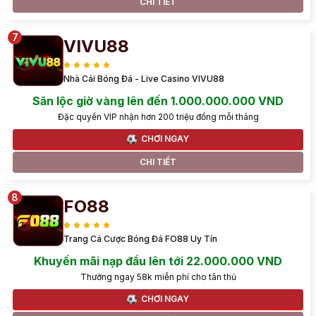
CHI TIẾT
VIVU88
Nhà Cái Bóng Đá - Live Casino VIVU88
Săn lộc giờ vàng lên đến 1.000.000.000 VND
Đặc quyền VIP nhận hơn 200 triệu đồng mỗi tháng
CHƠI NGAY
CHI TIẾT
FO88
Trang Cá Cược Bóng Đá FO88 Uy Tín
Khuyến mãi nạp đầu lên tới 22.000.000 VND
Thưởng ngay 58k miễn phí cho tân thủ
CHƠI NGAY