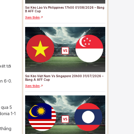
Soi Kèo Lào Vs Philippines 17h00 01/08/2026 – Bảng
B AFF Cup
Xem thêm
ét tới
Soi Kèo Việt Nam Vs Singapore 20h00 31/07/2026 –
Bảng A AFF Cup
n 6-0.
Xem thêm
 qua 5
onia 1-1
 thắng