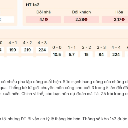
ẽ có nhiều pha lập công xuất hiện. Sức mạnh hàng công của những 
ã qua. Thống kê từ giới chuyên môn cũng cho biết 3 trong 5 lần đối đầ
n xuất hiện. Chính vì thế, các bạn nên dự đoán mã Tài 2.5 trái trong 
tới nhưng ĐT Bỉ vẫn có tỷ lệ thắng lớn hơn. Thông số kèo 1×2 được