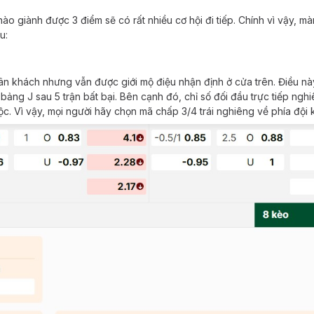
o giành được 3 điểm sẽ có rất nhiều cơ hội đi tiếp. Chính vì vậy, mà
u:
sân khách nhưng vẫn được giới mộ điệu nhận định ở cửa trên. Điều n
ở bảng J sau 5 trận bất bại. Bên cạnh đó, chỉ số đối đầu trực tiếp ngh
c. Vì vậy, mọi người hãy chọn mã chấp 3/4 trái nghiêng về phía đội 