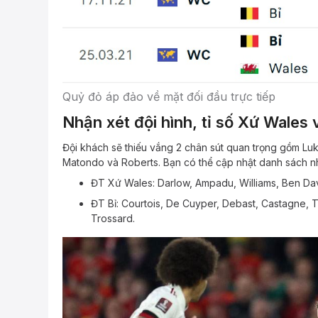
Quỷ đỏ áp đảo về mặt đối đầu trực tiếp
Nhận xét đội hình, tỉ số Xứ Wales 
Đội khách sẽ thiếu vắng 2 chân sút quan trọng gồm L
Matondo và Roberts. Bạn có thể cập nhật danh sách nhữ
ĐT Xứ Wales: Darlow, Ampadu, Williams, Ben Da
ĐT Bỉ: Courtois, De Cuyper, Debast, Castagne,
Trossard.