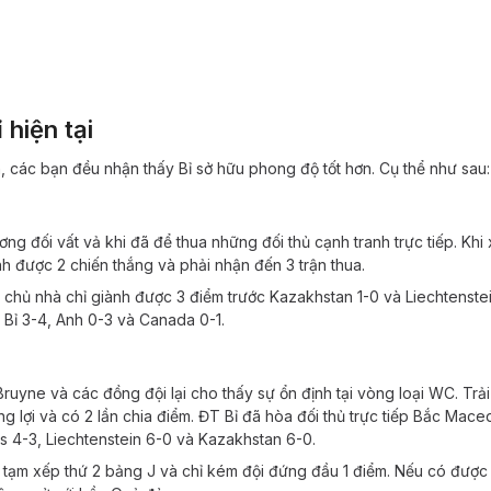
hiện tại
ển, các bạn đều nhận thấy Bỉ sở hữu phong độ tốt hơn. Cụ thể như sau:
g đối vất vả khi đã để thua những đối thủ cạnh tranh trực tiếp. Khi x
nh được 2 chiến thắng và phải nhận đến 3 trận thua.
 chủ nhà chỉ giành được 3 điểm trước Kazakhstan 1-0 và Liechtenstei
i Bỉ 3-4, Anh 0-3 và Canada 0-1.
ruyne và các đồng đội lại cho thấy sự ổn định tại vòng loại WC. Trải
lợi và có 2 lần chia điểm. ĐT Bỉ đã hòa đối thủ trực tiếp Bắc Maced
es 4-3, Liechtenstein 6-0 và Kazakhstan 6-0.
ng tạm xếp thứ 2 bảng J và chỉ kém đội đứng đầu 1 điểm. Nếu có được