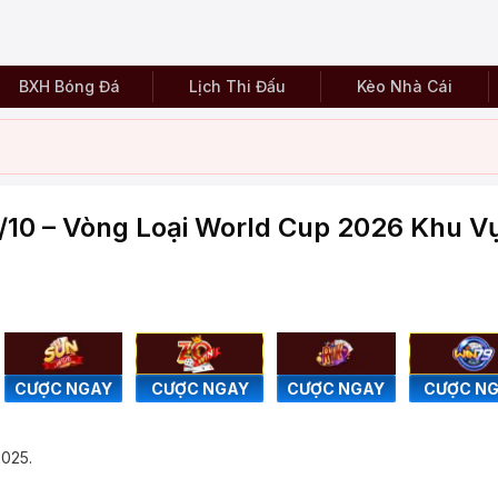
BXH Bóng Đá
Lịch Thi Đấu
Kèo Nhà Cái
Hạng 2 Hà Lan
4/10 – Vòng Loại World Cup 2026 Khu V
21:30
8/8/2026
FC Den Bosch
Almer
Dự đoán đội chiến thắng
CƯỢC NGAY
CƯỢC NGAY
CƯỢC NGAY
CƯỢC NG
Chủ
Hòa
K
2025.