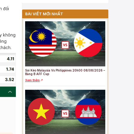
n đối
BÀI VIẾT MỚI NHẤT
ày không
iêng
khách.
Soi Kèo Malaysia Vs Philippines 20h00 08/08/2026 –
Bảng B AFF Cup
Xem thêm