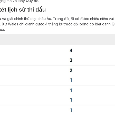
t rộng mở với bầy Quỷ đỏ.
t lịch sử thi đấu
u và giải chính thức tại châu Âu. Trong đó, Bỉ có được nhiều niềm vui
ện. Xứ Wales chỉ giành được 4 thắng lợi trước đội bóng có biệt danh Q
ua.