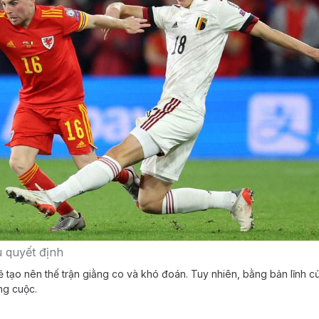
u quyết định
sẽ tạo nên thế trận giằng co và khó đoán. Tuy nhiên, bằng bản lĩnh c
ng cuộc.