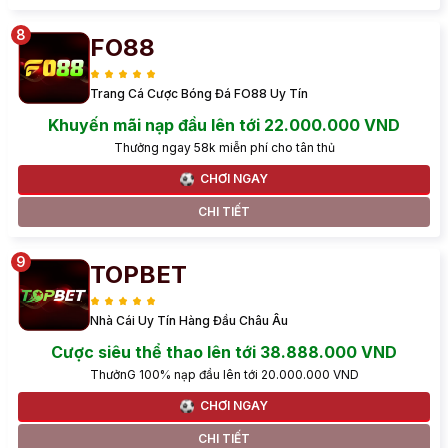
FO88
Trang Cá Cược Bóng Đá FO88 Uy Tín
Khuyến mãi nạp đầu lên tới 22.000.000 VND
Thưởng ngay 58k miễn phí cho tân thủ
CHƠI NGAY
CHI TIẾT
TOPBET
Nhà Cái Uy Tín Hàng Đầu Châu Âu
Cược siêu thể thao lên tới 38.888.000 VND
ThưởnG 100% nạp đầu lên tới 20.000.000 VND
CHƠI NGAY
CHI TIẾT