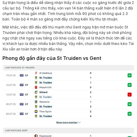
Sự thận trọng là điều dễ dàng nhận thấy ở các cuộc so găng trước đó giữa 2
câu lạc bộ. Thống kê cho thấy, vỏn vẹn 14 bàn thắng xuất hiện ở 6 lần 2 đội
chạm trán nhau gần nhất. Tính trung bình mỗi 90 phút có không quá 2.3
bàn. Toàn bộ 4 màn so găng mới đây chứng kiến Xỉu thu lợi nhuận.
Mặt khác, việc đối đầu đối thủ mạnh như Gent ngay trận mở màn buộc St
Truiden phải chơi thận trọng. Nhiều khả năng, đội bóng này sẽ chơi phòng
ngự chặt chẽ ngay sau tiếng còi khai cuộc. Đây sẽ là thách thức lớn để các
vị khách tạo ra được nhiều bàn thắng. Vậy nên, chọn mốc dưới theo kèo Tài
Xỉu vẫn an toàn hơn ở trận đấu này.
Phong độ gần đây của St Truiden vs Gent