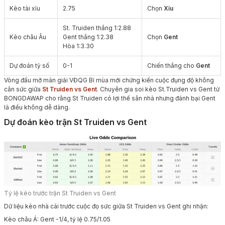
Kèo tài xỉu
2.75
Chọn
Xỉu
St. Truiden thắng 1:2.88
Kèo châu Âu
Gent thắng 1:2.38
Chọn
Gent
Hòa 1:3.30
Dự đoán tỷ số
0-1
Chiến thắng cho
Gent
Vòng đấu mở màn giải VĐQG Bỉ mùa mới chứng kiến cuộc đụng độ không
cân sức giữa
St Truiden vs Gent
. Chuyên gia soi kèo St.Truiden vs Gent từ
BONGDAWAP cho rằng St Truiden có lợi thế sân nhà nhưng đánh bại Gent
là điều không dễ dàng.
Dự đoán kèo trận St Truiden vs Gent
Tỷ lệ kèo trước trận St Truiden vs Gent
Dữ liệu kèo nhà cái trước cuộc đọ sức giữa St Truiden vs Gent ghi nhận:
Kèo châu Á: Gent -1/4, tỷ lệ 0.75/1.05