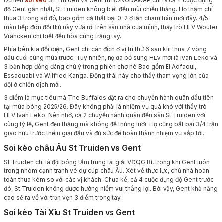
Dữ liệu
soi kèo
St. Truiden vs Gent từ BONGDAWAP chỉ ra cả 4 cuộc đụng
độ Gent gần nhất, St Truiden không biết đến mùi chiến thắng. Họ thậm chí
thua 3 trong số đó, bao gồm cả thất bại 0-2 ở lần chạm trán mới đây. 4/5
màn tiếp đón đối thủ này vừa rồi trên sân nhà của mình, thầy trò HLV Wouter
Vrancken chỉ biết đến hòa cùng trắng tay.
Phía bên kia đối diện, Gent chỉ cán đích ở vị trí thứ 6 sau khi thua 7 vòng
đấu cuối cùng mùa trước. Tuy nhiên, họ đã bổ sung HLV mới là Ivan Leko và
3 bản hợp đồng đáng chú ý trong phiên chợ hè Bao gồm El Adfaoui,
Essaouabi và Wilfried Kanga. Động thái này cho thấy tham vọng lớn của
đội ở chiến dịch mới.
3 điểm là mục tiêu mà The Buffalos đặt ra cho chuyến hành quân đầu tiên
tại mùa bóng 2025/26. Đây không phải là nhiệm vụ quá khó với thầy trò
HLV Ivan Leko. Nên nhớ, cả 2 chuyến hành quân đến sân St Truiden với
cùng tỷ lệ, Gent đều thắng mà không để thủng lưới. Họ cũng bất bại 3/4 trận
giao hữu trước thềm giải đấu và đủ sức để hoàn thành nhiệm vụ sắp tới.
Soi kèo châu Âu St Truiden vs Gent
St Truiden chỉ là đội bóng tầm trung tại giải VĐQG Bỉ, trong khi Gent luôn
trong nhóm cạnh tranh vé dự cúp châu Âu. Xét về thực lực, chủ nhà hoàn
toàn thua kém so với các vị khách. Chưa kể, cả 4 cuộc đụng độ Gent trước
đó, St Truiden không được hưởng niềm vui thắng lợi. Bởi vậy, Gent khả năng
cao sẽ ra về với trọn vẹn 3 điểm trong tay.
Soi kèo Tài Xỉu St Truiden vs Gent