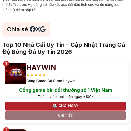
thủ St Truiden. Họ cũng sở hữu kết quả đối đầu tích cực và đủ năng lực
giành 3 điểm sắp tới.
Chia sẻ:
Top 10 Nhà Cái Uy Tín – Cập Nhật Trang Cá
Độ Bóng Đá Uy Tín 2026
HAYWIN
Cổng Game Cá Cược Haywin
Cổng game bài đổi thưởng số 1 Việt Nam
Thành viên mới nhận ngay +100k
CHƠI NGAY
CHI TIẾT