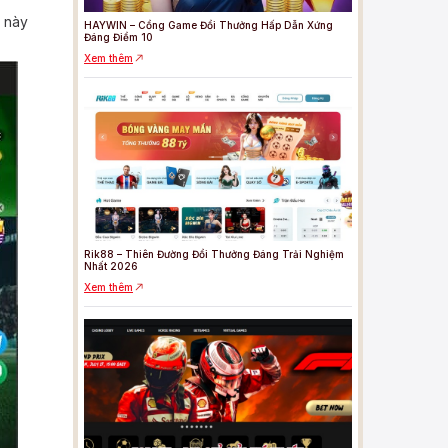
u này
HAYWIN – Cổng Game Đổi Thưởng Hấp Dẫn Xứng
Đáng Điểm 10
Xem thêm
Rik88 – Thiên Đường Đổi Thưởng Đáng Trải Nghiệm
Nhất 2026
Xem thêm