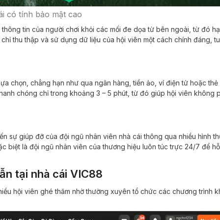
i có tính bảo mật cao
thông tin của người chơi khỏi các mối đe dọa từ bên ngoài, từ đó h
 chỉ thu thập và sử dụng dữ liệu của hội viên một cách chính đáng, tu
lựa chọn, chẳng hạn như qua ngân hàng, tiền ảo, ví điện tử hoặc thẻ
a nhanh chóng chỉ trong khoảng 3 – 5 phút, từ đó giúp hội viên không p
đến sự giúp đỡ của đội ngũ nhân viên nhà cái thông qua nhiều hình t
 biệt là đội ngũ nhân viên của thương hiệu luôn túc trực 24/7 để hỗ
n tại nhà cái VIC88
nhiều hội viên ghé thăm nhờ thường xuyên tổ chức các chương trình 