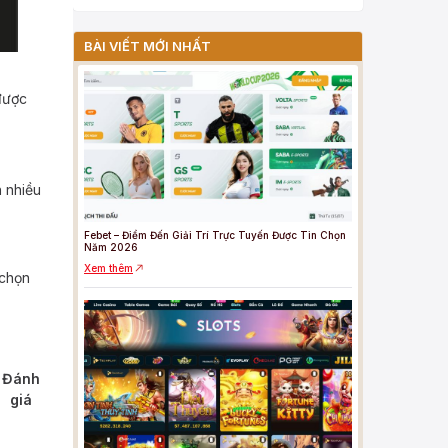
BÀI VIẾT MỚI NHẤT
 được
n nhiều
Febet – Điểm Đến Giải Trí Trực Tuyến Được Tin Chọn
Năm 2026
Xem thêm
 chọn
Đánh
giá