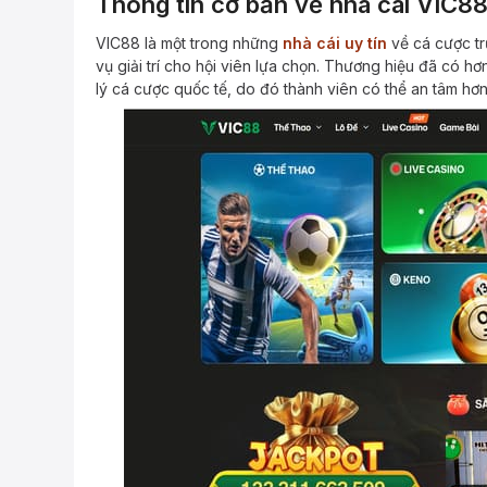
Thông tin cơ bản về nhà cái VIC8
VIC88 là một trong những
nhà cái uy tín
về cá cược tr
vụ giải trí cho hội viên lựa chọn. Thương hiệu đã có 
lý cá cược quốc tế, do đó thành viên có thể an tâm hơ