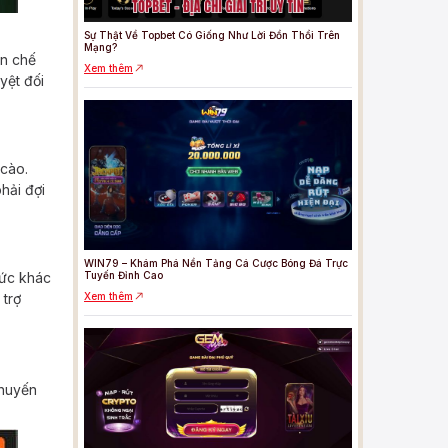
Sự Thật Về Topbet Có Giống Như Lời Đồn Thổi Trên
Mạng?
ạn chế
Xem thêm
yệt đối
 cào.
hải đợi
WIN79 – Khám Phá Nền Tảng Cá Cược Bóng Đá Trực
hức khác
Tuyến Đỉnh Cao
 trợ
Xem thêm
khuyến