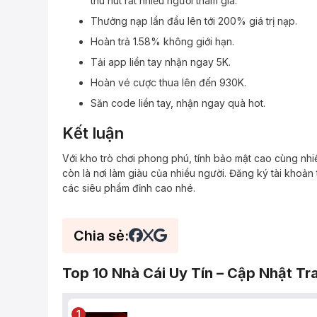
thu hút rất nhiều người tham gia.
Thưởng nạp lần đầu lên tới 200% giá trị nạp.
Hoàn trả 1.58% không giới hạn.
Tải app liền tay nhận ngay 5K.
Hoàn vé cược thua lên đến 930K.
Săn code liền tay, nhận ngay quà hot.
Kết luận
Với kho trò chơi phong phú, tính bảo mật cao cùng nhi
còn là nơi làm giàu của nhiều người. Đăng ký tài khoản 
các siêu phẩm đỉnh cao nhé.
Chia sẻ:
Top 10 Nhà Cái Uy Tín – Cập Nhật T