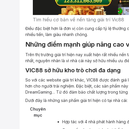
Tìm hiểu cơ bản về nền tảng giải trí Vic88
Điều đặc biệt hơn là đơn vị còn cung cấp tỷ lệ thưởng
nhiều tiền, làm giàu nhanh chóng.
Những điểm mạnh giúp nâng cao vị
Trên thị trường giải trí hiện nay xuất hiện rất nhiều nề
nhất, nguyên nhân là vì nhà cái này sở hữu nhiều ưu đi
VIC88 sở hữu kho trò chơi đa dạng
So với các website giải trí khác, VIC88 được đánh giá
hơn cho người trải nghiệm. Đặc biệt, các sản phẩm này
DreamGaming… Từ đó đảm bảo chất lượng trong từng 
Dưới đây là những sản phẩm giải trí hiện có tại nhà cái:
Chuyên
mục
Hợp tác với 4 nhà phát hành hàng đầ