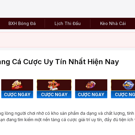
BXH Bóng Đá
Lịch Thi Đấu
Kèo Nhà Cái
VĐQG Argentina
ng Cá Cược Uy Tín Nhất Hiện Nay
00:45
9/8/2026
Atletico Tucuman
Sarmie
CƯỢC NGAY
CƯỢC NGAY
CƯỢC NGAY
CƯỢC NG
Dự đoán đội chiến thắng
Chủ
Hòa
K
trong lòng người chơi nhờ có kho sản phẩm đa dạng và chất lượng, tín
 đang tìm kiếm một nền tảng cá cược giải trí uy tín, đầy đủ tiện ích