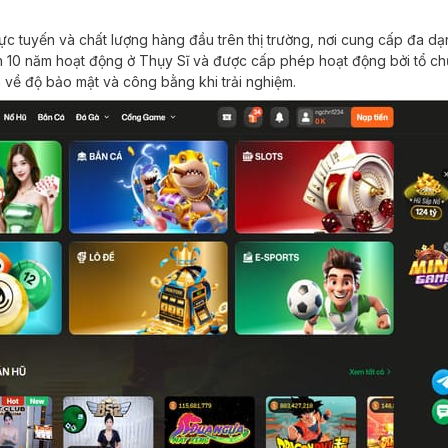
8
ực tuyến và chất lượng hàng đầu trên thị trường, nơi cung cấp đa dạ
hơn 10 năm hoạt động ở Thụy Sĩ và được cấp phép hoạt động bởi tổ c
n về độ bảo mật và công bằng khi trải nghiệm.